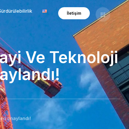
Sürdürülebilirlik
İletişim
ayi Ve Teknoloji
aylandı!
men onaylandı!