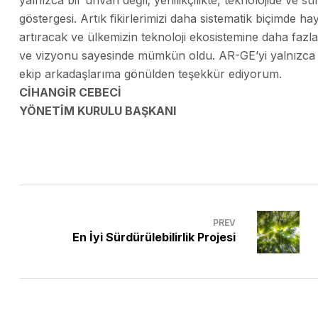
yalnızca bir unvan değil; yenilikçilikte, teknolojide ve s
göstergesi. Artık fikirlerimizi daha sistematik biçimde 
artıracak ve ülkemizin teknoloji ekosistemine daha fazla
ve vizyonu sayesinde mümkün oldu. AR-GE’yi yalnızca bi
ekip arkadaşlarıma gönülden teşekkür ediyorum.
CİHANGİR CEBECİ
YÖNETİM KURULU BAŞKANI
PREV
En İyi Sürdürülebilirlik Projesi