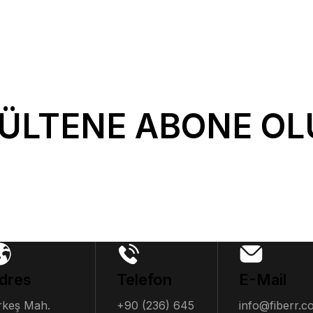
ÜLTENE ABONE OL
dres
Telefon
E-Mail
rkeş Mah.
+90 (236) 645
info@fiberr.c