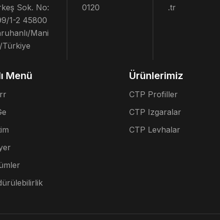
rkeş Sok. No:
0120
.tr
9/1-2 45800
ruhanlı/Mani
/Türkiye
lı Menü
Ürünlerimiz
rr
CTP Profiller
Ge
CTP Izgaralar
tim
CTP Levhalar
yer
ümler
ürülebilirlik