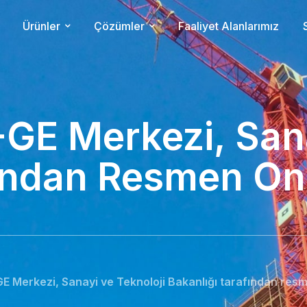
Ürünler
Çözümler
Faaliyet Alanlarımız
-GE Merkezi, San
fından Resmen On
GE Merkezi, Sanayi ve Teknoloji Bakanlığı tarafından res