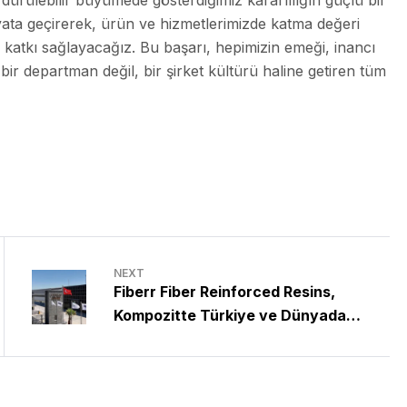
ürdürülebilir büyümede gösterdiğimiz kararlılığın güçlü bir
hayata geçirerek, ürün ve hizmetlerimizde katma değeri
 katkı sağlayacağız. Bu başarı, hepimizin emeği, inancı
r departman değil, bir şirket kültürü haline getiren tüm
NEXT
Fiberr Fiber Reinforced Resins,
Kompozitte Türkiye ve Dünyada
Zirveye Koşuyor.