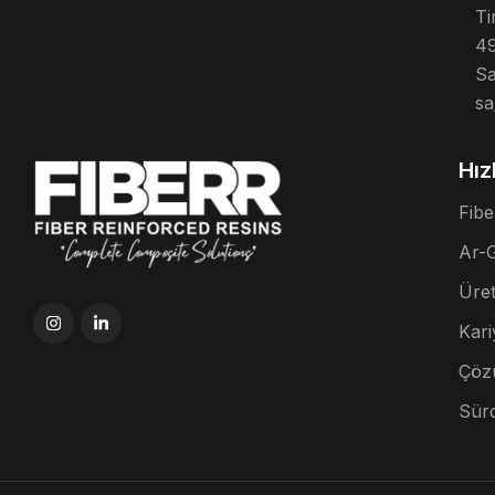
Ti
49
Sa
sa
Hız
Fibe
Ar-
Üre
Kari
Çöz
Sürd