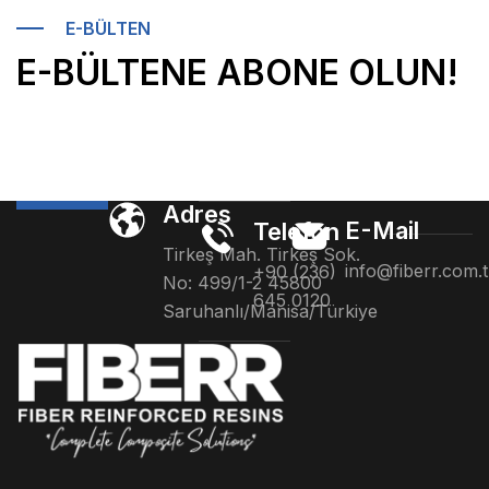
E-BÜLTEN
E-BÜLTENE ABONE OLUN!
Adres
E-Mail
Telefon
Tirkeş Mah. Tirkeş Sok.
info@fiberr.com.t
+90 (236)
No: 499/1-2 45800
645 0120
Saruhanlı/Manisa/Türkiye